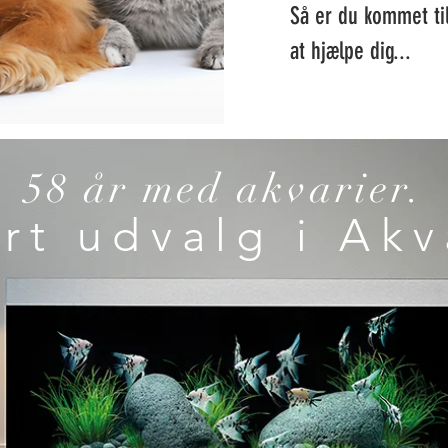
Så er du kommet til d
at hjælpe dig...
58 år med akvarier.
rt udvalg i Akv