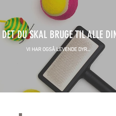
 DET DU SKAL BRUGE TIL ALLE DI
VI HAR OGSÅ LEVENDE DYR...