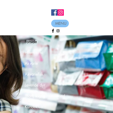
MENU
Forside
Hvem er vi
Akvarie
Akvariefisk
Levende dyr
(Barf) Rigtig Hundemad
Kundeklub