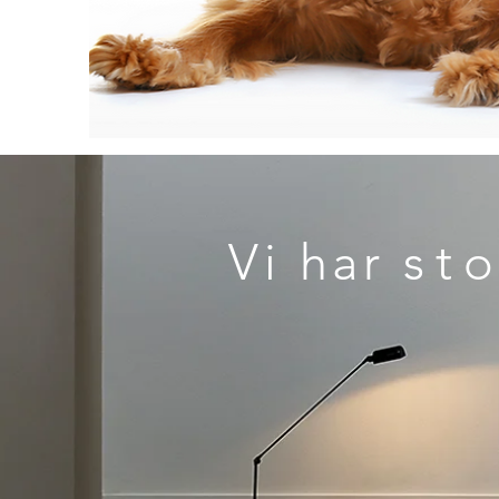
Overskrift 1
Vi har
sto