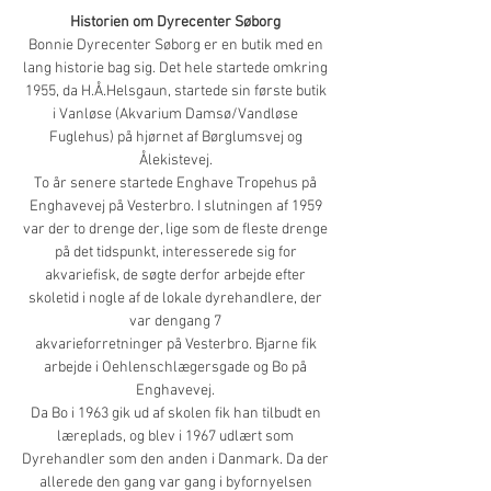
Historien om Dyrecenter Søborg
Bonnie Dyrecenter Søborg er en butik med en
lang historie bag sig. Det hele startede omkring
1955, da H.Å.Helsgaun, startede sin første butik
i Vanløse (Akvarium Damsø/Vandløse
Fuglehus) på hjørnet af Børglumsvej og
Ålekistevej.
To år senere startede Enghave Tropehus på
Enghavevej på Vesterbro. I slutningen af 1959
var der to drenge der, lige som de fleste drenge
på det tidspunkt, interesserede sig for
akvariefisk, de søgte derfor arbejde efter
skoletid i nogle af de lokale dyrehandlere, der
var dengang 7
akvarieforretninger på Vesterbro. Bjarne fik
arbejde i Oehlenschlægersgade og Bo på
Enghavevej.
Da Bo i 1963 gik ud af skolen fik han tilbudt en
læreplads, og blev i 1967 udlært som
Dyrehandler som den anden i Danmark. Da der
allerede den gang var gang i byfornyelsen