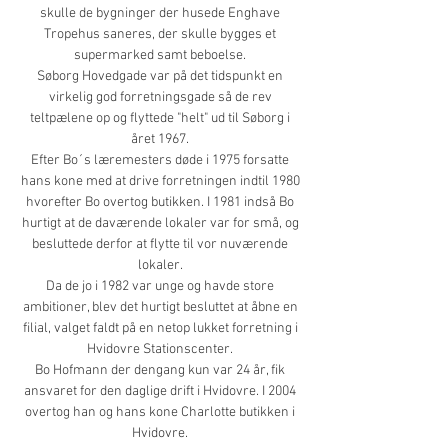
skulle de bygninger der husede Enghave
Tropehus saneres, der skulle bygges et
supermarked samt beboelse.
Søborg Hovedgade var på det tidspunkt en
virkelig god forretningsgade så de rev
teltpælene op og flyttede "helt" ud til Søborg i
året 1967.
Efter Bo´s læremesters døde i 1975 forsatte
hans kone med at drive forretningen indtil 1980
hvorefter Bo overtog butikken. I 1981 indså Bo
hurtigt at de daværende lokaler var for små, og
besluttede derfor at flytte til vor nuværende
lokaler.
Da de jo i 1982 var unge og havde store
ambitioner, blev det hurtigt besluttet at åbne en
filial, valget faldt på en netop lukket forretning i
Hvidovre Stationscenter.
Bo Hofmann der dengang kun var 24 år, fik
ansvaret for den daglige drift i Hvidovre. I 2004
overtog han og hans kone Charlotte butikken i
Hvidovre.